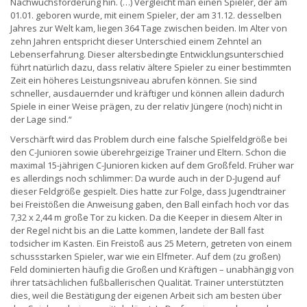
Nachwuchsförderung hin. (…) Vergleicht man einen Spieler, der am
01.01. geboren wurde, mit einem Spieler, der am 31.12. desselben
Jahres zur Welt kam, liegen 364 Tage zwischen beiden. Im Alter von
zehn Jahren entspricht dieser Unterschied einem Zehntel an
Lebenserfahrung. Dieser altersbedingte Entwicklungsunterschied
führt natürlich dazu, dass relativ ältere Spieler zu einer bestimmten
Zeit ein höheres Leistungsniveau abrufen können. Sie sind
schneller, ausdauernder und kräftiger und können allein dadurch
Spiele in einer Weise prägen, zu der relativ Jüngere (noch) nicht in
der Lage sind.“
Verschärft wird das Problem durch eine falsche Spielfeldgröße bei
den C-Junioren sowie überehrgeizige Trainer und Eltern. Schon die
maximal 15-jährigen C-Junioren kicken auf dem Großfeld. Früher war
es allerdings noch schlimmer: Da wurde auch in der D-Jugend auf
dieser Feldgröße gespielt. Dies hatte zur Folge, dass Jugendtrainer
bei Freistößen die Anweisung gaben, den Ball einfach hoch vor das
7,32 x 2,44 m große Tor zu kicken. Da die Keeper in diesem Alter in
der Regel nicht bis an die Latte kommen, landete der Ball fast
todsicher im Kasten. Ein Freistoß aus 25 Metern, getreten von einem
schussstarken Spieler, war wie ein Elfmeter. Auf dem (zu großen)
Feld dominierten häufig die Großen und Kräftigen – unabhängig von
ihrer tatsächlichen fußballerischen Qualität. Trainer unterstützten
dies, weil die Bestätigung der eigenen Arbeit sich am besten über