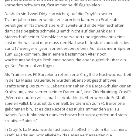
körperlich schwach ist, fast immer beidfüßig spielen.“
Deshalb sind zwei Dinge so wichtig, auf die Cruyff in seinen
Trainerjahren immer wieder zu sprechen kam. Auch Profiklubs
benötigen im Nachwuchsbereich zweite und dritte Mannschaften,
damit das begabte schmale „Hemd“ nicht auf der Bank der 1.
Mannschaft seiner Altersklasse versauert und irgendwann keine
Lust mehr hat. Und man muss den Nachwuchsfußball zumindest bis
zur U17 weniger ergebnisorientiert betreiben. Auf dass mehr Spieler
zum Zuge kommen, die in einem bestimmten Alter noch
wachstumsbedingte Probleme haben, die aber eigentlich über ein
großes Potenzial verfügen.
Als Trainer des FC Barcelona reformierte Cruyff die Nachwuchsarbeit
in der La Masia. Dauerläufe wurden ebenso abgeschafft wie
Krafttraining. Bis zum 16. Lebensjahr sahen die Barça-Schüler keinen
Kraftraum, absolvierten keinen Dauerlauf, kein Zirkeltraining. Cruyff:
„Wenn du laufen willst, mach Leichtathletik. Aber wenn du Fußball
spielen willst, brauchst du den Ball. Seitdem ich zum FC Barcelona
gekommen bin, ist es das Rezept des Klubs, immer den Ball zu
haben. Das funktioniert dank technisch herausragender und stets
kreativer Spieler.“
In Cruyffs La Masia wurde fast ausschließlich mit dem Ball trainiert.
Kraft, Ausdauer, Schnelligkeit – das alles verbesserten die