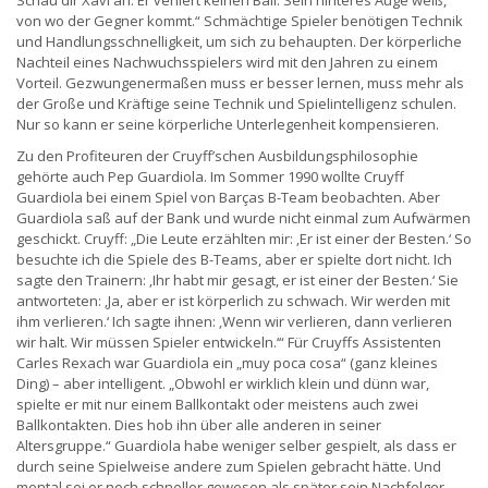
Schau dir Xavi an: Er verliert keinen Ball. Sein hinteres Auge weiß,
von wo der Gegner kommt.“ Schmächtige Spieler benötigen Technik
und Handlungsschnelligkeit, um sich zu behaupten. Der körperliche
Nachteil eines Nachwuchsspielers wird mit den Jahren zu einem
Vorteil. Gezwungenermaßen muss er besser lernen, muss mehr als
der Große und Kräftige seine Technik und Spielintelligenz schulen.
Nur so kann er seine körperliche Unterlegenheit kompensieren.
Zu den Profiteuren der Cruyff’schen Ausbildungsphilosophie
gehörte auch Pep Guardiola. Im Sommer 1990 wollte Cruyff
Guardiola bei einem Spiel von Barças B-Team beobachten. Aber
Guardiola saß auf der Bank und wurde nicht einmal zum Aufwärmen
geschickt. Cruyff: „Die Leute erzählten mir: ‚Er ist einer der Besten.‘ So
besuchte ich die Spiele des B-Teams, aber er spielte dort nicht. Ich
sagte den Trainern: ‚Ihr habt mir gesagt, er ist einer der Besten.‘ Sie
antworteten: ‚Ja, aber er ist körperlich zu schwach. Wir werden mit
ihm verlieren.‘ Ich sagte ihnen: ‚Wenn wir verlieren, dann verlieren
wir halt. Wir müssen Spieler entwickeln.‘“ Für Cruyffs Assistenten
Carles Rexach war Guardiola ein „muy poca cosa“ (ganz kleines
Ding) – aber intelligent. „Obwohl er wirklich klein und dünn war,
spielte er mit nur einem Ballkontakt oder meistens auch zwei
Ballkontakten. Dies hob ihn über alle anderen in seiner
Altersgruppe.“ Guardiola habe weniger selber gespielt, als dass er
durch seine Spielweise andere zum Spielen gebracht hätte. Und
mental sei er noch schneller gewesen als später sein Nachfolger