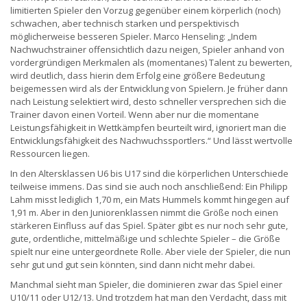
limitierten Spieler den Vorzug gegenüber einem körperlich (noch)
schwachen, aber technisch starken und perspektivisch
möglicherweise besseren Spieler. Marco Henseling: „Indem
Nachwuchstrainer offensichtlich dazu neigen, Spieler anhand von
vordergründigen Merkmalen als (momentanes) Talent zu bewerten,
wird deutlich, dass hierin dem Erfolg eine größere Bedeutung
beigemessen wird als der Entwicklung von Spielern. Je früher dann
nach Leistung selektiert wird, desto schneller versprechen sich die
Trainer davon einen Vorteil. Wenn aber nur die momentane
Leistungsfähigkeit in Wettkämpfen beurteilt wird, ignoriert man die
Entwicklungsfähigkeit des Nachwuchssportlers.“ Und lässt wertvolle
Ressourcen liegen.
In den Altersklassen U6 bis U17 sind die körperlichen Unterschiede
teilweise immens. Das sind sie auch noch anschließend: Ein Philipp
Lahm misst lediglich 1,70 m, ein Mats Hummels kommt hingegen auf
1,91 m. Aber in den Juniorenklassen nimmt die Größe noch einen
stärkeren Einfluss auf das Spiel. Später gibt es nur noch sehr gute,
gute, ordentliche, mittelmäßige und schlechte Spieler – die Größe
spielt nur eine untergeordnete Rolle. Aber viele der Spieler, die nun
sehr gut und gut sein könnten, sind dann nicht mehr dabei.
Manchmal sieht man Spieler, die dominieren zwar das Spiel einer
U10/11 oder U12/13. Und trotzdem hat man den Verdacht, dass mit