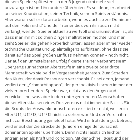
diesem Spieler spätestens in der B-Jugend nicht mehr viel
anzufangen ist und ihn andere überholen. Es sei denn, er arbeitet
an seiner Koordination, seiner Technik, seinem Spielverständnis.
Aber warum soll er daran arbeiten, wenn es auch so zur Dominanz
auf dem Feld reicht? Und der Trainer dies von ihm auch nicht
verlangt, weil der Spieler aktuell zu wertvoll und unumstritten ist, als
dass man ihn mit solchen Dingen malträtieren möchte. Und man
sieht Spieler, die gehen körperlich unter, lassen aber immer wieder
technische Qualität und Spielintelligenz aufblitzen, ohne dass sie
damit auf das Spiel großen Einfluss nehmen können – noch nicht.
Der auf den unmittelbaren Erfolg fixierte Trainer verbannt sie im
Übergang zur nächsten Altersstufe in eine zweite oder dritte
Mannschaft, wo sie bald in Vergessenheit geraten. Zum Schaden
des Klubs, der damit Ressourcen verschenkt. Es sei denn, jemand
verliert den „Schmachtlappen“, der perspektivisch schon immer der
vielversprechendere Spieler war, nicht aus den Augen und
entwickelt ihn, was aber in den untergeordneten Mannschaften
dieser Altersklassen eines Dorfvereins nicht immer der Fall ist. Für
die Scouts der Auswahlmannschaften existiert er nicht, weil er im
Alter U11, U12/13, U14/15 nicht zu sehen war. Und der Verein ihn
nicht zur Beschauung gemeldet hatte. Wird er trotzdem gut betreut,
wird er auf der Zielstrecke der Junioren einige der zunächst
dominanten Spieler überholen. Denn nichts lässt sich leichter
antrainieren als Kraft und Kondition. Mit der Schnelligkeit und der