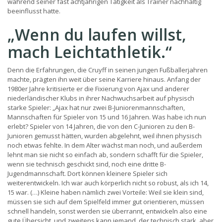
während seiner fast achtjährigen Tätigkeit als Trainer nachhaltig
beeinflusst hatte.
„Wenn du laufen willst,
mach Leichtathletik.“
Denn die Erfahrungen, die Cruyff in seinen jungen Fußballerjahren
machte, prägten ihn weit über seine Karriere hinaus. Anfang der
1980er Jahre kritisierte er die Fixierung von Ajax und anderer
niederländischer Klubs in ihrer Nachwuchsarbeit auf physisch
starke Spieler: „Ajax hat nur zwei B-Juniorenmannschaften,
Mannschaften für Spieler von 15 und 16 Jahren. Was habe ich nun
erlebt? Spieler von 14 Jahren, die von den C-Junioren zu den B-
Junioren gemusst hätten, wurden abgelehnt, weil ihnen physisch
noch etwas fehlte. In dem Alter wächst man noch, und außerdem
lehnt man sie nicht so einfach ab, sondern schafft für die Spieler,
wenn sie technisch geschickt sind, noch eine dritte B-
Jugendmannschaft. Dort können kleinere Spieler sich
weiterentwickeln. Ich war auch körperlich nicht so robust, als ich 14,
15 war. (…) Kleine haben nämlich zwei Vorteile: Weil sie klein sind,
müssen sie sich auf dem Spielfeld immer gut orientieren, müssen
schnell handeln, sonst werden sie überrannt, entwickeln also eine
gute Übersicht, und zweitens kann jemand, der technisch stark, aber