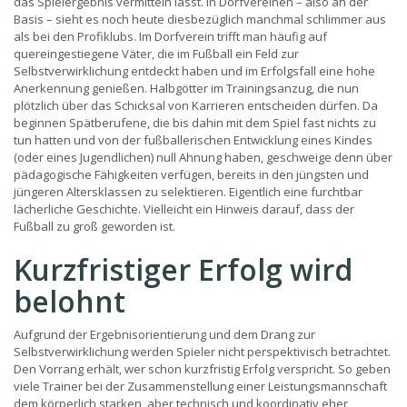
das Spielergebnis vermitteln lässt. In Dorfvereinen – also an der
Basis – sieht es noch heute diesbezüglich manchmal schlimmer aus
als bei den Profiklubs. Im Dorfverein trifft man häufig auf
quereingestiegene Väter, die im Fußball ein Feld zur
Selbstverwirklichung entdeckt haben und im Erfolgsfall eine hohe
Anerkennung genießen. Halbgötter im Trainingsanzug, die nun
plötzlich über das Schicksal von Karrieren entscheiden dürfen. Da
beginnen Spätberufene, die bis dahin mit dem Spiel fast nichts zu
tun hatten und von der fußballerischen Entwicklung eines Kindes
(oder eines Jugendlichen) null Ahnung haben, geschweige denn über
pädagogische Fähigkeiten verfügen, bereits in den jüngsten und
jüngeren Altersklassen zu selektieren. Eigentlich eine furchtbar
lächerliche Geschichte. Vielleicht ein Hinweis darauf, dass der
Fußball zu groß geworden ist.
Kurzfristiger Erfolg wird
belohnt
Aufgrund der Ergebnisorientierung und dem Drang zur
Selbstverwirklichung werden Spieler nicht perspektivisch betrachtet.
Den Vorrang erhält, wer schon kurzfristig Erfolg verspricht. So geben
viele Trainer bei der Zusammenstellung einer Leistungsmannschaft
dem körperlich starken, aber technisch und koordinativ eher