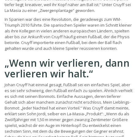
tiefer liegt; kreativer, weil ihr Kopf näher am Ball ist.“ Unter Cruyff sei
La Masia zu einer „Zwergenplantage“ geworden.
In Spanien war dies eine Revolution, die geradewegs zum WM-
Triumph 2010 führte. Die spanischen Spieler waren im Schnitt kleiner
als ihre Kollegen in vielen anderen europäischen Ländern, spielten
aber bis zur Ankunft von Cruyff häufig einen Fußball, der die Physis
betonte. Cruyff importierte einen Fußball, bei dem der Ball flach
gehalten wurde und auch kleine Spieler reüssieren konnten.
„Wenn wir verlieren, dann
verlieren wir halt.“
Johan Cruyff hat einmal gesagt, Fußball sei ein einfaches Spiel, aber
es sei sehr schwierig, den Fußball einfach zu spielen. Ähnlich verhielt
es sich mit seinen Bonmots. Einfache Aussagen, deren tieferer
Gehalt sich aber manchem zunächst nicht erschloss. Mein Lieblings-
Bonmot: „Jeder Nachteil hat einen Vorteil.“ Was Cruyff damit meinte,
erklärt sein Sohn Jordi, selber ein La-Masia-„Produkt“: „Wenn du als
Zwölfjähriger mit 1,50 m immer gegen zwanzig Zentimeter Größere
spielst, wächst dir ein Auge im Hinterkopf: Du entwickelst einen
sechsten Sinn, mit dem du die Bewegungen der Gegner erahnst.