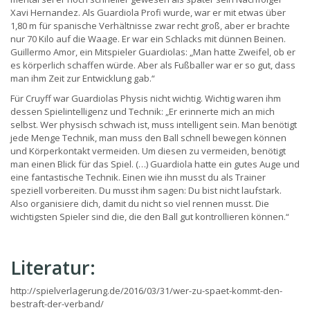
Xavi Hernandez. Als Guardiola Profi wurde, war er mit etwas über
1,80 m für spanische Verhältnisse zwar recht groß, aber er brachte
nur 70 Kilo auf die Waage. Er war ein Schlacks mit dünnen Beinen.
Guillermo Amor, ein Mitspieler Guardiolas: „Man hatte Zweifel, ob er
es körperlich schaffen würde. Aber als Fußballer war er so gut, dass
man ihm Zeit zur Entwicklung gab.“
Für Cruyff war Guardiolas Physis nicht wichtig. Wichtig waren ihm
dessen Spielintelligenz und Technik: „Er erinnerte mich an mich
selbst. Wer physisch schwach ist, muss intelligent sein. Man benötigt
jede Menge Technik, man muss den Ball schnell bewegen können
und Körperkontakt vermeiden. Um diesen zu vermeiden, benötigt
man einen Blick für das Spiel. (…) Guardiola hatte ein gutes Auge und
eine fantastische Technik. Einen wie ihn musst du als Trainer
speziell vorbereiten. Du musst ihm sagen: Du bist nicht laufstark.
Also organisiere dich, damit du nicht so viel rennen musst. Die
wichtigsten Spieler sind die, die den Ball gut kontrollieren können.“
Literatur:
http://spielverlagerung.de/2016/03/31/wer-zu-spaet-kommt-den-
bestraft-der-verband/