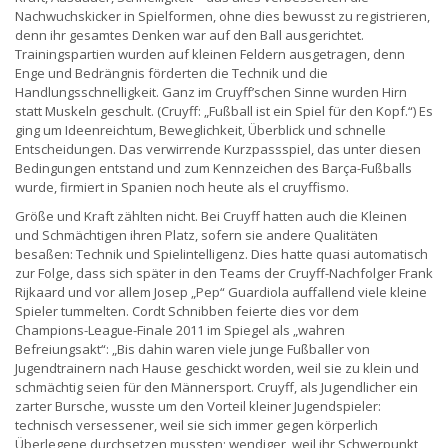
Nachwuchskicker in Spielformen, ohne dies bewusst zu registrieren,
denn ihr gesamtes Denken war auf den Ball ausgerichtet.
Trainingspartien wurden auf kleinen Feldern ausgetragen, denn
Enge und Bedrängnis förderten die Technik und die
Handlungsschnelligkeit. Ganz im Cruyff’schen Sinne wurden Hirn
statt Muskeln geschult. (Cruyff: „Fußball ist ein Spiel für den Kopf.“) Es
ging um Ideenreichtum, Beweglichkeit, Überblick und schnelle
Entscheidungen. Das verwirrende Kurzpassspiel, das unter diesen
Bedingungen entstand und zum Kennzeichen des Barça-Fußballs
wurde, firmiert in Spanien noch heute als el cruyffismo.
Größe und Kraft zählten nicht. Bei Cruyff hatten auch die Kleinen
und Schmächtigen ihren Platz, sofern sie andere Qualitäten
besaßen: Technik und Spielintelligenz. Dies hatte quasi automatisch
zur Folge, dass sich später in den Teams der Cruyff-Nachfolger Frank
Rijkaard und vor allem Josep „Pep“ Guardiola auffallend viele kleine
Spieler tummelten. Cordt Schnibben feierte dies vor dem
Champions-League-Finale 2011 im Spiegel als „wahren
Befreiungsakt“: „Bis dahin waren viele junge Fußballer von
Jugendtrainern nach Hause geschickt worden, weil sie zu klein und
schmächtig seien für den Männersport. Cruyff, als Jugendlicher ein
zarter Bursche, wusste um den Vorteil kleiner Jugendspieler:
technisch versessener, weil sie sich immer gegen körperlich
Überlegene durchsetzen mussten; wendiger, weil ihr Schwerpunkt