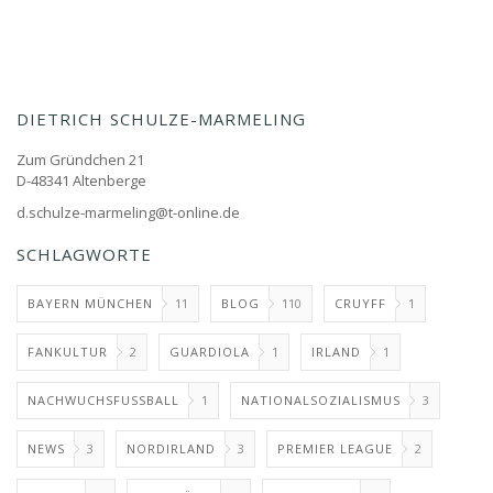
DIETRICH SCHULZE-MARMELING
Zum Gründchen 21
D-48341 Altenberge
d.schulze-marmeling@t-online.de
SCHLAGWORTE
BAYERN MÜNCHEN
11
BLOG
110
CRUYFF
1
FANKULTUR
2
GUARDIOLA
1
IRLAND
1
NACHWUCHSFUSSBALL
1
NATIONALSOZIALISMUS
3
NEWS
3
NORDIRLAND
3
PREMIER LEAGUE
2