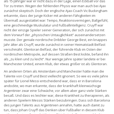
als 15-Jähriger war er nicht dazu in der Lage, einen Eckball vor das
Tor zu treten. Wegen der fehlenden Physis war man auch bei Ajax
zunächst skeptisch. Doch der englische Ajax-Coach Vic Buckingham
erkannte, dass der junge Kicker mit anderen Fähigkeiten im
Übermaß ausgestattet war: Tempo, Reaktionsvermögen, Ballgefühl,
eine geschmeidige Muskulatur und Fußballintelligenz. Cruyff war
nicht der einzige Spieler seiner Generation, der sich zunächst mit
dem Vorwurf der „physischen Untauglichkeit“ auseinandersetzen
musste. Der geniale nordirische Dribbler George Best, ein knappes
Jahr älter als Cruyff, wurde zunächst in seiner Heimatstadt Belfast
verschmäht. Glentoran Belfast, der führende Klub im Osten der
nordirischen Metropole, auf dessen Straßen Best kickte, befand ihn
als „zu klein und zu leicht“. Nur wenige Jahre später landete er bei
Manchester United, einem Klub, der etwas größer ist als Glentoran.
An anderen Orten als Amsterdam und Manchester hätte man die
Talente von Cruyff und Best vielleicht ignoriert. So wie es viele Jahre
später für Lionel Messi entscheidend war, dass er in Barcelona
andockte, wo man erkannte, dass der krankhaft kleinwüchsige
Argentinier zwar eine Schwäche, vor allem aber ganz viele Stärken
besaß. Und dass es leichter war, diese Krankheit zu therapieren, als
anderen Spielern Messis Stärken beizubringen. Dass sich Barcelona
des jungen Talents aus Argentinien annahm, hatte auch damit zu
tun, dass Johan Cruyff das Denken über Fußballer in diesem Klub