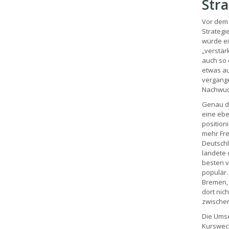
Str
Vor dem 
Strategi
würde ei
„verstär
auch so 
etwas au
vergange
Nachwuch
Genau da
eine ebe
position
mehr Fre
Deutschl
landete 
besten v
populär.
Bremen, 
dort nic
zwischen
Die Umse
Kurswech