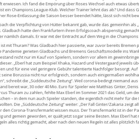
t erwiesen. Ich fand die Empörung über Roses Wechsel auch etwas übert
ist ein Champions.League-Klub. Welcher Trainer lehnt das ab? Und dass 
einer Rose-Entlassung die Saison besser beendet hätte, lässt sich nicht be
bach die Verpflichtung von Hütter bekannt gab, wurde das gemeinhin als 
. Gladbach hatte den Frankfurtern ihren Erfolgscoach abspenstig gemacht
er nämlich damals. Er war mit der Eintracht auf dem Weg in die Champions
ist mit Thuram? Was Gladbach hier passierte, war zuvor bereits Bremen p
ie Pandemie gerieten Gladbachs und Bremens Geschäftsmodelle ins Wan
estand nicht nur im Kauf von Spielern, sondern vor allem im gewinnbring
dieser. „Eberl hat zum Beispiel Xhaka, Hazard und Vestergaard jeweils übe
n und für eine viel geringere Gebühr talentierte Nachfolger besorgt. Auf
t seine Borussia nicht nur erfolgreich, sondern auch einigermaßen wohlh
“, schreibt die „Süddeutsche Zeitung“. Weil corona-bedingt niemand aus
and bereit war, 30 oder 40 Mio. Euro für Spieler wie Matthias Ginter, Denis
cus Thuram zu zahlen, fehlte Max Eberl im Sommer 2021 das Geld, um de
schen – in dem nun auch Spieler standen, die eigentlich nicht mehr für die
ollten. Die „Süddeutsche Zeitung“ weiter: „Der Fall Ginter/Zakaria zeigt al
 den Corona-Transfermarkt wissen muss. Der Transfermarkt ist in der P
g und gemein geworden, er quält jetzt sogar seine Besten. Max Eberl hat
eln alles richtig gemacht, aber nach den neuen Regeln ist alles plötzlich fa