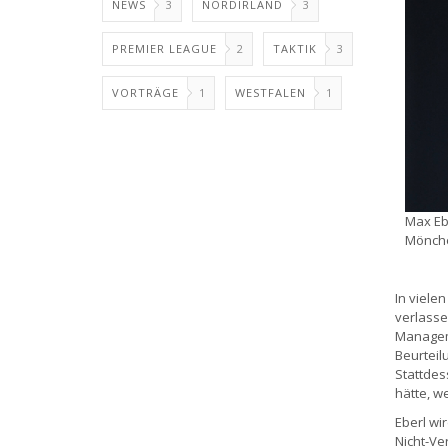
NEWS
3
NORDIRLAND
3
PREMIER LEAGUE
2
TAKTIK
3
VORTRÄGE
1
WESTFALEN
1
Max Eb
Mönch
In viele
verlasse
Manageme
Beurteil
Stattdes
hätte, w
Eberl wi
Nicht-Ve