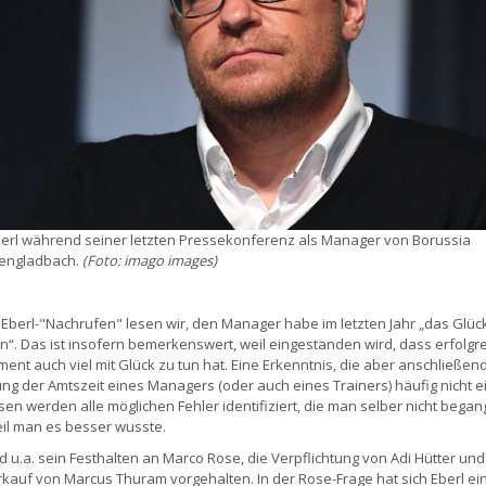
erl während seiner letzten Pressekonferenz als Manager von Borussia
engladbach.
(Foto: imago images)
n Eberl-"Nachrufen" lesen wir, den Manager habe im letzten Jahr „das Glüc
n“. Das ist insofern bemerkenswert, weil eingestanden wird, dass erfolgr
nt auch viel mit Glück zu tun hat. Eine Erkenntnis, die aber anschließend
ung der Amtszeit eines Managers (oder auch eines Trainers) häufig nicht ei
sen werden alle möglichen Fehler identifiziert, die man selber nicht bega
eil man es besser wusste.
rd u.a. sein Festhalten an Marco Rose, die Verpflichtung von Adi Hütter und
rkauf von Marcus Thuram vorgehalten. In der Rose-Frage hat sich Eberl ein