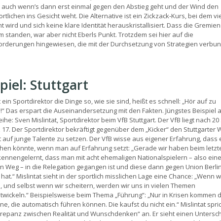
 auch wenn’s dann erst einmal gegen den Abstieg geht und der Wind den
tlichen ins Gesicht weht. Die Alternative ist ein Zickzack-Kurs, bei dem vi
 wird und sich keine klare Identität herauskristallisiert. Dass die Gremien
hm standen, war aber nicht Eberls Punkt. Trotzdem sei hier auf die
rderungen hingewiesen, die mit der Durchsetzung von Strategien verbu
piel: Stuttgart
 ein Sportdirektor die Dinge so, wie sie sind, heißt es schnell: „Hör auf zu
“ Das erspart die Auseinandersetzung mit den Fakten. Jüngstes Beispiel 
ihe: Sven Mislintat, Sportdirektor beim VfB Stuttgart. Der VfB liegt nach 20
z 17. Der Sportdirektor bekräftigt gegenüber dem „Kicker“ den Stuttgarter 
t auf junge Talente zu setzen. Der VfB wisse aus eigener Erfahrung, dass
hen könnte, wenn man auf Erfahrung setzt: „Gerade wir haben beim letzt
kennengelernt, dass man mit acht ehemaligen Nationalspielern – also ein
n Weg – in die Relegation gegangen ist und diese dann gegen Union Berli
hat.“ Mislintat sieht in der sportlich misslichen Lage eine Chance: „Wenn w
, und selbst wenn wir scheitern, werden wir uns in vielen Themen
twickeln.“ Beispielsweise beim Thema „Führung“: „Nur in Krisen kommen d
ne, die automatisch führen können. Die kaufst du nicht ein.“ Mislintat spri
krepanz zwischen Realität und Wunschdenken“ an. Er sieht einen Untersc