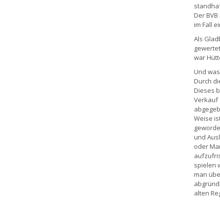
standhaf
Der BVB 
im Fall 
Als Glad
gewertet
war Hütt
Und was 
Durch d
Dieses b
Verkauf 
abgegebe
Weise is
geworden
und Ausl
oder Mar
aufzufri
spielen w
man über
abgründi
alten Reg