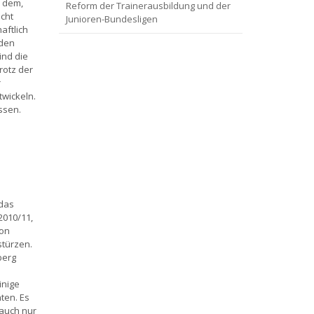
 dem,
Reform der Trainerausbildung und der
icht
Junioren-Bundesligen
aftlich
 den
ind die
rotz der
r
twickeln.
ssen.
 das
2010/11,
von
stürzen.
berg
inige
ten. Es
 auch nur