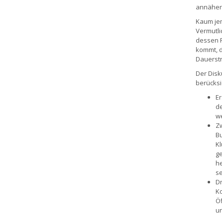
annähern
Kaum jem
Vermutli
dessen F
kommt, d
Dauerstr
Der Disk
berücksi
Er
de
we
Zw
Bu
Kl
ge
he
se
Dr
Ko
Öf
un