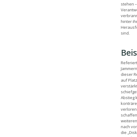
stehen –
Verantwor
verbrannt
hinter i
Herausfo
sind.
Beis
Referiert
Jammern!
dieser Re
auf Plat
verstärk
schiefge
Abstieg 
konträre
verloren 
schaffen
weiteren
nach vor
die „Dis