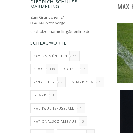
DIETRICH SCHULZE-
MAX 
MARMELING
Zum Gründchen 21
D-48341 Altenberge
d.schulze-marmeling@t-online.de
SCHLAGWORTE
BAYERN MÜNCHEN
11
BLOG
110
CRUYFF
1
FANKULTUR
2
GUARDIOLA
1
IRLAND
1
NACHWUCHSFUSSBALL
1
NATIONALSOZIALISMUS
3