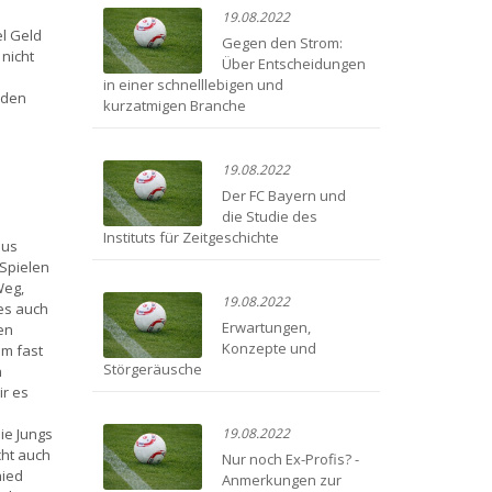
19.08.2022
el Geld
Gegen den Strom:
 nicht
Über Entscheidungen
in einer schnelllebigen und
nden
kurzatmigen Branche
19.08.2022
Der FC Bayern und
die Studie des
Instituts für Zeitgeschichte
aus
 Spielen
Weg,
19.08.2022
 es auch
Erwartungen,
en
Konzepte und
em fast
Störgeräusche
n
ir es
ie Jungs
19.08.2022
cht auch
Nur noch Ex-Profis? -
hied
Anmerkungen zur