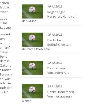
rieben.
19.12.2022
Gladbach
weisen.
Regenbogen,
Herzchen, Hand vor
„Coup“
den Mund
. Das
 League.
assiert.
06.12.2022
ken.
Deutsche
en
Befindlichkeiten,
r Tarif
deutsche Probleme
 diese
abend
 dem In-
02.12.2022
 Zakaria
Das nächste
n Kader
Vorrunden-Aus
 Borussia
les, was
andemie
25.11.2022
 nach den
Danke, Dänemark!
lsch.“
Von hier aus nun
weiter