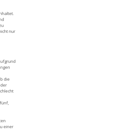
nhaltet.
und
zu
icht nur
aufgrund
ungen
b die
 der
schlecht
fünf,
ten
u einer