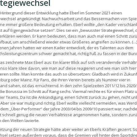
ategiewechsel
Hintergrund dieser Entwicklung hatte Eberl im Sommer 2021 einen
ewechsel angekündigt. Nachwuchsarbeit und das Bessermachen von Spie
ne immer größere Bedeutung erhalten. Eberl wollte „den Kader verschla
kt auf Eigengewächse setzen“. Dies sei ein „bewusster Strategiewechsel, 
erklären werden. Er kann bedeuten, dass man auch mal einen Schritt zurü
fbaut, um anschließend wieder etwas Größeres angreifen zu können. (…)
nen Jahren hatten wir einen Kader entwickelt, der es Talenten aus dem
sleistungszentrum schwer gemacht hat, richtig Fuß zu fassen in der Bund
s zeichnete Max Eberl aus: Ein klarer Blick auf sich verändernde Verhält
nso klare Idee davon, wie man auf diese reagieren und wie man sich hier
ieren sollte. Man konnte das auch so übersetzen: Gladbach wird in Zukun
iburg oder Mainz. Für Fans, die ihren Verein bereits als Nummer vier in
and sahen, ist das ernüchternd. In den zehn Spielzeiten 2011/12 bis 2020
die Borussia im Schnitt auf Rang sechs. Viermal reichte es für einen Platz 
ier Teams. Da ist die Ankündigung, einen Schritt zurück zu gehen, nicht un
 Aber sie war mutig und richtig. Eberl wollte vielleicht vermeiden, was Werd
dem „Über-Performer“ der Jahre 2003/04 bis 2009/10 passiert war, nach
ht schnell genug die neuen Verhältnisse angenommen hatte, sondern zun
 den Welten lavierte.
tzung der neuen Strategie hätte aber weiter an Eberls Kräften gezerrt. S
sel setzen außerdem voraus, dass die Gremien voll hinter dem Sportdire