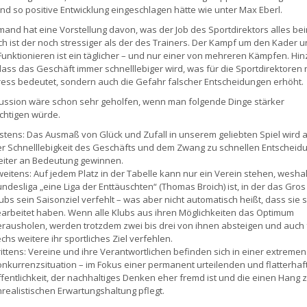
d so positive Entwicklung eingeschlagen hätte wie unter Max Eberl.
and hat eine Vorstellung davon, was der Job des Sportdirektors alles bei
ch ist der noch stressiger als der des Trainers. Der Kampf um den Kader 
unktionieren ist ein täglicher – und nur einer von mehreren Kämpfen. Hin
ass das Geschäft immer schnelllebiger wird, was für die Sportdirektoren n
ess bedeutet, sondern auch die Gefahr falscher Entscheidungen erhöht.
ussion wäre schon sehr geholfen, wenn man folgende Dinge stärker
chtigen würde.
stens: Das Ausmaß von Glück und Zufall in unserem geliebten Spiel wird 
r Schnelllebigkeit des Geschäfts und dem Zwang zu schnellen Entscheid
iter an Bedeutung gewinnen.
eitens: Auf jedem Platz in der Tabelle kann nur ein Verein stehen, weshal
ndesliga „eine Liga der Enttäuschten“ (Thomas Broich) ist, in der das Gros
ubs sein Saisonziel verfehlt – was aber nicht automatisch heißt, dass sie 
arbeitet haben. Wenn alle Klubs aus ihren Möglichkeiten das Optimum
rausholen, werden trotzdem zwei bis drei von ihnen absteigen und auch 
chs weitere ihr sportliches Ziel verfehlen.
ittens: Vereine und ihre Verantwortlichen befinden sich in einer extremen
nkurrenzsituation – im Fokus einer permanent urteilenden und flatterhaf
fentlichkeit, der nachhaltiges Denken eher fremd ist und die einen Hang z
realistischen Erwartungshaltung pflegt.