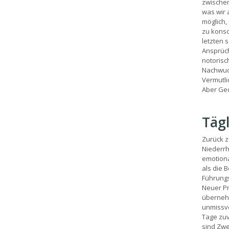
zwischen
was wir a
möglich, 
zu konso
letzten 
Ansprüch
notorisc
Nachwuch
Vermutli
Aber Ged
Täg
Zurück z
Niederrh
emotiona
als die 
Führungs
Neuer Pr
übernehm
unmissve
Tage zuv
sind Zwe