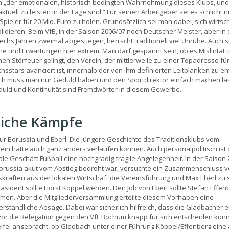
 „der emotionalen, historisch bedingten Wahrnehmung dieses Klubs, und
ktuell zu leisten in der Lage sind.“ Für seinen Arbeitgeber sei es schlicht n
Spieler für 20 Mio. Euro zu holen. Grundsätzlich sei man dabei, sich wirtsch
lidieren. Beim VfB, in der Saison 2006/07 noch Deutscher Meister, aber in
sechs Jahren zweimal abgestiegen, herrscht traditionell viel Unruhe. Auch s
e und Erwartungen hier extrem. Man darf gespannt sein, ob es Mislintat t
hen Störfeuer gelingt, den Verein, der mittlerweile zu einer Topadresse fü
sstars avanciert ist, innerhalb der von ihm definierten Leitplanken zu en
ch muss man nur Geduld haben und den Sportdirektor einfach machen la
uld und Kontinuität sind Fremdwörter in diesem Gewerbe.
liche Kämpfe
ur Borussia und Eberl: Die jüngere Geschichte des Traditionsklubs vom
ein hätte auch ganz anders verlaufen können. Auch personalpolitisch ist
le Geschäft Fußball eine hochgradig fragile Angelegenheit. In der Saison 
Borussia akut vom Abstieg bedroht war, versuchte ein Zusammenschluss 
kräften aus der lokalen Wirtschaft die Vereinsführung und Max Eberl zu 
äsident sollte Horst Köppel werden. Den Job von Eberl sollte Stefan Effen
en. Aber die Mitgliederversammlung erteilte diesem Vorhaben eine
rständliche Absage. Dabei war sicherlich hilfreich, dass die Gladbacher e
or die Relegation gegen den VfL Bochum knapp für sich entscheiden konn
ifel angebracht, ob Gladbach unter einer Führung Köppel/Effenberg eine