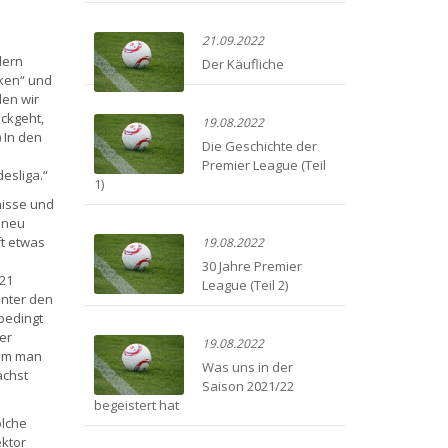
21.09.2022
lern
Der Käufliche
nken“ und
den wir
ckgeht,
19.08.2022
 In den
Die Geschichte der
Premier League (Teil
esliga.“
1)
nisse und
 neu
ft etwas
19.08.2022
30 Jahre Premier
/21
League (Teil 2)
unter den
bedingt
er
19.08.2022
dem man
Was uns in der
ächst
Saison 2021/22
begeistert hat
olche
ktor