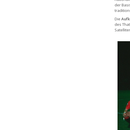
der Basi
traditio
Die
Aufk
des That
Satellit