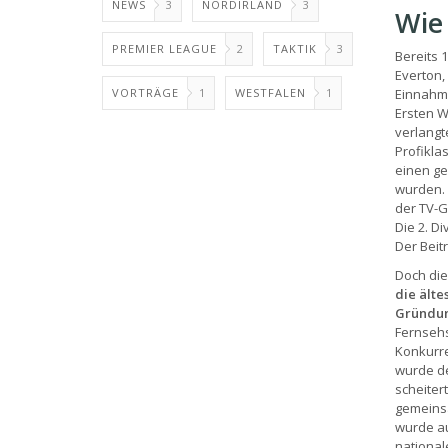
NEWS
3
NORDIRLAND
3
Wie 
PREMIER LEAGUE
2
TAKTIK
3
Bereits 
Everton,
VORTRÄGE
1
WESTFALEN
1
Einnahme
Ersten W
verlangt
Profikla
einen ge
wurden. 
der TV-G
Die 2. Di
Der Beit
Doch die
die älte
Gründun
Fernsehs
Konkurre
wurde de
scheiter
gemeinsa
wurde au
national