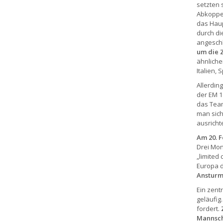
setzten 
Abkoppel
das Hau
durch di
angesch
um die Z
ähnliche
Italien,
Allerdin
der EM 1
das Team
man sich 
ausricht
Am 20. F
Drei Mon
„limited
Europa d
Ansturm 
Ein zent
geläufig
fordert.
Mannsch