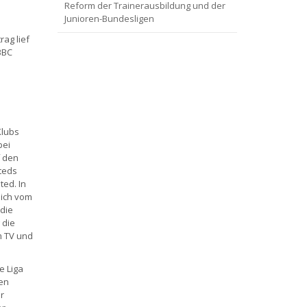
Reform der Trainerausbildung und der
Junioren-Bundesligen
ag lief
BBC
Klubs
bei
f den
teds
ted. In
sich vom
die
 die
m TV und
e Liga
en
r