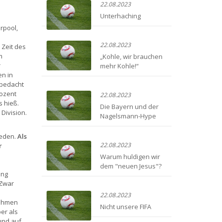
22.08.2023
Unterhaching
rpool,
22.08.2023
 Zeit des
m
„Kohle, wir brauchen
r
mehr Kohle!“
n in
 bedacht
rozent
22.08.2023
s hieß.
Die Bayern und der
 Division.
Nagelsmann-Hype
ieden.
Als
22.08.2023
r
Warum huldigen wir
dem "neuen Jesus"?
ung
 Zwar
22.08.2023
nahmen
Nicht unsere FIFA
er als
und auf