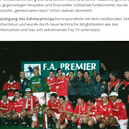
s gegenseitigen Respekts und finanzieller Solidarität funktionierte, wurde
nsreiche „gemeinsame Haus“ schon damals demoliert.
ündigung des Solidarprinzips
korrespondierte mit dem neoliberalen Zeit
cherismus und wurde durch neue technische Möglichkeiten wie das
enfernsehen und das sich anbahnende Pay-TV unterstützt.