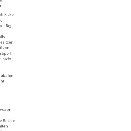
r,
t.
lf Kicker
5,
er „Big
lls
esitzer
il von
n Sport
. Nicht-
lobalen
ht.
 waren
ie Rechte
elten