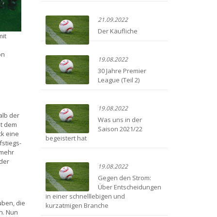
21.09.2022
Der Käufliche
mit
on
19.08.2022
30 Jahre Premier
League (Teil 2)
19.08.2022
alb der
Was uns in der
it dem
Saison 2021/22
ck eine
begeistert hat
fstiegs-
 mehr
der
19.08.2022
Gegen den Strom:
Über Entscheidungen
in einer schnelllebigen und
uben, die
kurzatmigen Branche
n. Nun