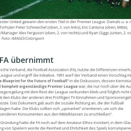
ster United gewann den ersten Titel in der Premier League. Damals u. a. 
Torhüter Peter Schmeichel (oben, 3. von links), Eric Cantona (oben, Mitte),
/Manager Alex Ferguson (oben, 2. von rechts) und Ryan Giggs (unten, 2. v
.
Foto: IMAGO/Colorsport
 FA übernimmt
ische Verband, die Football Association (FA), nutzte die Differenzen innerh
 League und ergriff die Initiative. 1991 warf der Verband einen Vorschlag m
 Blueprint for the Future of Football“
in die Diskussion, dessen Kernstü
l
komplett eigenständige Premier League
war, die nur noch über die Au
iegsregelung mit dem Rest der League verbunden blieb und folglich nicht
it den Klubs der anderen drei Profiligen TV-Einnahmen und Sponsorengel
usste. Das Dokument gab auch die soziale Richtung an, die der Fußball
lagen habe. Die Klubs sollten sich „upmarket“ orientieren, um sich die
enderen Konsumenten aus den Mittelklassen zu erschließen“.
r Gründung hatte die FA noch auf dem Amateur-Ethos insistiert, in dem Gla
g von Spielern würde die Reinheit und Ehrlichkeit des Spiels korrumpiere