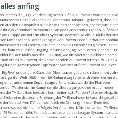
alles anfing
1983 hatten die „Big Five“ des englischen Fußballs – damals waren das: Live
 Manchester United, Arsenal und Tottenham Hotspur – gefordert, dass die
n aus den Heimspielen allein beim Gastgeber bleiben, anstatt, wie in der
eltkriegs vereinbart, zu einem Teil an den Gastverein zu gehen. Außerde
e die Gruppe die
Reform eines Systems
, demzufolge alle 92 Klubs der vie
ssen umfassenden Football League vier Prozent ihrer Zuschauereinnahme
meinsamen Topf zahlten, aus dem dann alle Einzahler zu gleichen Teilen
1986 kam es zu einer Einigung im Sinne der „Big Five“. Fortan blieben 50 P
elder bei den Klubs aus der 1. Division, wie die oberste Spielklasse damal
vision erhielt 25 Prozent, die verbleibenden 25 Prozent teilten sich 3. und 4.
rag für den gemeinsamen Topf wurde von vier auf drei Prozent reduziert.
 „Big Five“ und andere Klubs des Oberhauses gaben sich damit nicht zufr
ste Liga der Welt 1988 ihren 100. Geburtstag feierte, drohten sie mit de
g einer autonomen Super League.
Unterstützt wurde der Plan vom
ender ITV, der sich im Kampf um die Übertragungsrechte mit der neuen
nz der TV-Satelliten-Industrie konfrontiert sah. Für den Fall einer Abspalt
n Klubs eine drastische Erhöhung der TV-Einnahmen in Aussicht gestellt.
te der Versuch von ITV, dennoch blieb die Drohung mit dem Ende des
men Hauses nicht ohne Folgen: Der Anteil der 1. Division an den TV-Ein
f 75 Prozent erhöht. Formal betrachtet blieb das League-System intakt, ab
er Wettbewerb, der große und kleine, reiche und „arme“ Klubs integrierte 