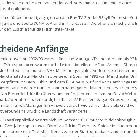
e A, die viele der besten Spieler der Welt versammelte – und diese auch
hend entlohnte.
echte für die neue Liga gingen an den Pay-TV-Sender BSkyB Der erste Vertr
f Jahre und spülte 304 Mio. Pfund in ihre Kassen. Die öffentlich-rechtliche 
nur den Zuschlag für das Highlights-Paket.
cheidene Anfänge
remierensaison 1992/93 waren sämtliche Manager/Trainer der damals 22 
Die Trikotsponsoren waren noch die traditionellen – JVC bei Arsenal, Sharp 
er United – und auf den VHS-Markt ausgerichtet. Andere zielten eher au
Markt anstatt auf Märkte in Übersee. Im Sommer 1992 war Manchester Uni
 Verpflichtung Dion Dublin und kam für eine Mio. Pfund von Cambridge Uni
ierensaison wurde nur ein Trainer/Manager entlassen, Chelsea trennte 
 Ian Porterfield, für ihn übernahm der Engländer Landsmann David Webb 
ft. Zwei Jahre später kündigten 15 der 22 Premier-League-Klubs vorzeitig
 ihrer Trainer/Manager. Ein Hinweis darauf, wie schnell das viele Geld vo
t verbundene Druck die Landschaft veränderte.
 Transferpolitik änderte sich.
Im Sommer 1993 musste Middlesbrough di
n. Zwei Jahre später war „Boro“ zurück im Oberhaus. Spielte in einem neu
und startete eine Transferoffensive. In der Startformation standen nun de