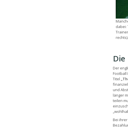
Manche
dabei: 
Trainer
rechts)
Die
Der engl
Football
Titel
„The
finanziel
und Abst
länger m
teilen m
einzusch
„wohlhab
Bei ihre
Bezahlun