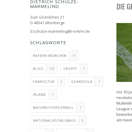
DIETRICH SCHULZE-
DIE G
MARMELING
Zum Gründchen 21
D-48341 Altenberge
d.schulze-marmeling@t-online.de
SCHLAGWORTE
BAYERN MÜNCHEN
11
BLOG
110
CRUYFF
1
FANKULTUR
2
GUARDIOLA
1
Vor 30 J
IRLAND
1
revoluti
Multimil
NACHWUCHSFUSSBALL
1
League s
beworben
am meiste
NATIONALSOZIALISMUS
3